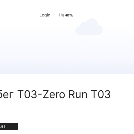
Login
Начать
бег T03-Zero Run T03
ART