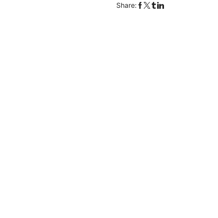
T03-
Share:
Zero
Run
T03
quantity